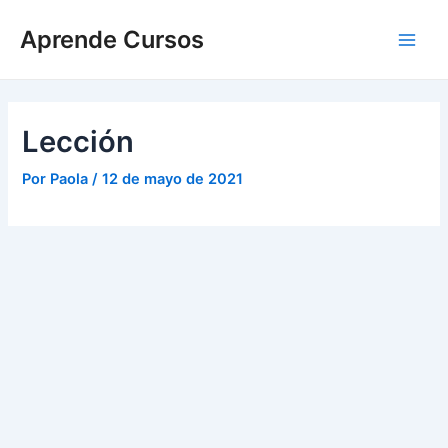
Ir
Main
Aprende Cursos
al
Men
contenido
Lección
Por
Paola
/
12 de mayo de 2021